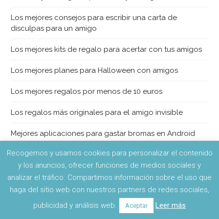
Los mejores consejos para escribir una carta de
disculpas para un amigo
Los mejores kits de regalo para acertar con tus amigos
Los mejores planes para Halloween con amigos
Los mejores regalos por menos de 10 euros
Los regalos más originales para el amigo invisible
Mejores aplicaciones para gastar bromas en Android
Recogemos y usamos cookies para personalizar el contenido
Mejores cruceros para conocer a gente
y los anuncios, ofrecer funciones de medios sociales y
Partypoker: la mejor sala de póker para jugar póker
analizar el tráfico. Compartimos información sobre el uso que
online con amigos
haga del sitio web con nuestros partners de redes sociales,
publicidad y análisis web.
Leer más
Aceptar
Pokerhub, la mejor app de póker para jugar con amigos