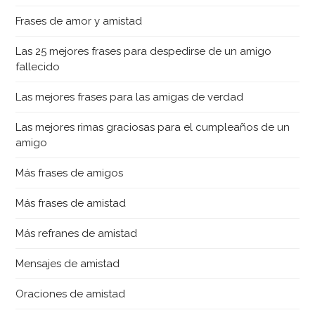
Frases de amor y amistad
Las 25 mejores frases para despedirse de un amigo
fallecido
Las mejores frases para las amigas de verdad
Las mejores rimas graciosas para el cumpleaños de un
amigo
Más frases de amigos
Más frases de amistad
Más refranes de amistad
Mensajes de amistad
Oraciones de amistad