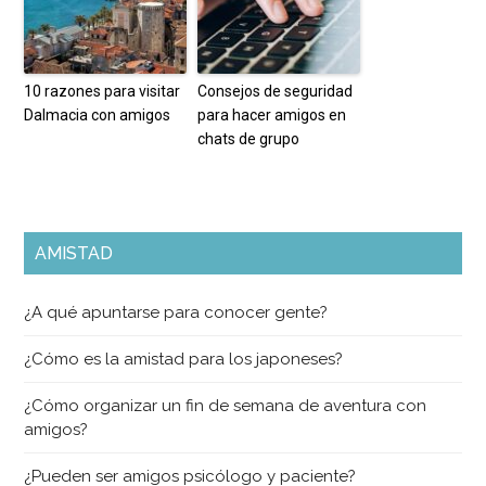
10 razones para visitar
Consejos de seguridad
Dalmacia con amigos
para hacer amigos en
chats de grupo
AMISTAD
¿A qué apuntarse para conocer gente?
¿Cómo es la amistad para los japoneses?
¿Cómo organizar un fin de semana de aventura con
amigos?
¿Pueden ser amigos psicólogo y paciente?