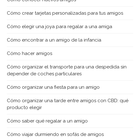
Cómo crear tarjetas personalizadas para tus amigos
Cómo elegir una joya para regalar a una amiga
Cómo encontrar a un amigo de la infancia
Cómo hacer amigos
Cómo organizar el transporte para una despedida sin
depender de coches particulares
Cómo organizar una fiesta para un amigo
Cómo organizar una tarde entre amigos con CBD: qué
producto elegir
Cómo saber qué regalar a un amigo
Cómo viajar durmiendo en sofás de amigos