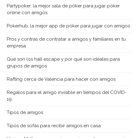
Partypoker: la mejor sala de póker para jugar póker
online con amigos
Pokerhub, la mejor app de póker para jugar con amigos
Pros y contras de contratar a amigos y familiares en tu
empresa
Qué son los hall escape y por qué son ideales para
grupos de amigos
Rafting cerca de Valencia para hacer con amigos
Regalos para el amigo invisible en tiempos del COVID-
19
Tipos de amigos
Tipos de sofás para recibir amigos en casa