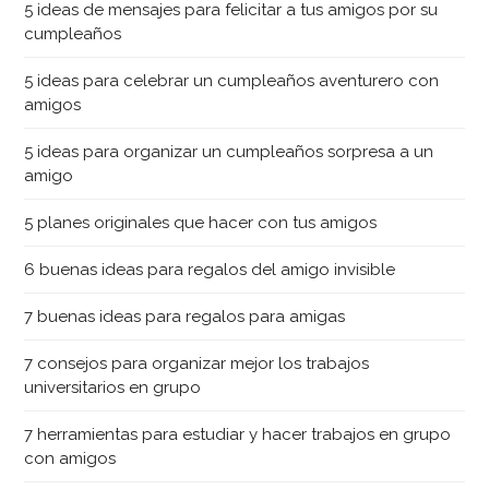
5 ideas de mensajes para felicitar a tus amigos por su
cumpleaños
5 ideas para celebrar un cumpleaños aventurero con
amigos
5 ideas para organizar un cumpleaños sorpresa a un
amigo
5 planes originales que hacer con tus amigos
6 buenas ideas para regalos del amigo invisible
7 buenas ideas para regalos para amigas
7 consejos para organizar mejor los trabajos
universitarios en grupo
7 herramientas para estudiar y hacer trabajos en grupo
con amigos