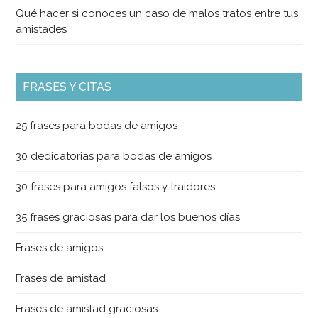
Qué hacer si conoces un caso de malos tratos entre tus
amistades
FRASES Y CITAS
25 frases para bodas de amigos
30 dedicatorias para bodas de amigos
30 frases para amigos falsos y traidores
35 frases graciosas para dar los buenos días
Frases de amigos
Frases de amistad
Frases de amistad graciosas