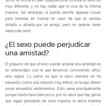
dicho, la forma en que cada persona concibe el sexo es
muy diferente, y no hay nadie que lo viva de la misma
manera. Sin embargo, sí puedo decirte algunas cosas
para tenerlas en cuenta en caso de que te sientas
atraído o atraída por un amigo, pero no quieras tener
nada más serio.
¿El sexo puede perjudicar
una amistad?
El prejuicio de que el sexo puede arruinar una amistad es
un estereotipo con el que llevamos conviviendo años,
sino siglos. Lo cierto es que el sexo siempre se ha
expuesto como una relación muy íntima, en la que deben
verse envueltos sentimientos. Esto viene principalmente
porque hasta hace bien poco, por no decir que hay gente
que sigue pensando de esta manera, la única manera