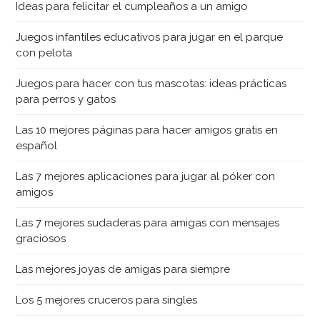
Ideas para felicitar el cumpleaños a un amigo
Juegos infantiles educativos para jugar en el parque
con pelota
Juegos para hacer con tus mascotas: ideas prácticas
para perros y gatos
Las 10 mejores páginas para hacer amigos gratis en
español
Las 7 mejores aplicaciones para jugar al póker con
amigos
Las 7 mejores sudaderas para amigas con mensajes
graciosos
Las mejores joyas de amigas para siempre
Los 5 mejores cruceros para singles