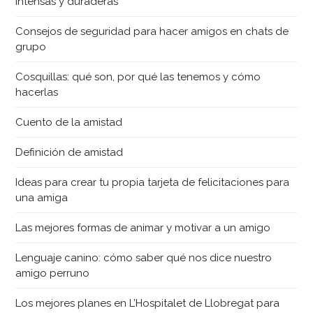
intensas y duraderas
Consejos de seguridad para hacer amigos en chats de
grupo
Cosquillas: qué son, por qué las tenemos y cómo
hacerlas
Cuento de la amistad
Definición de amistad
Ideas para crear tu propia tarjeta de felicitaciones para
una amiga
Las mejores formas de animar y motivar a un amigo
Lenguaje canino: cómo saber qué nos dice nuestro
amigo perruno
Los mejores planes en L’Hospitalet de Llobregat para