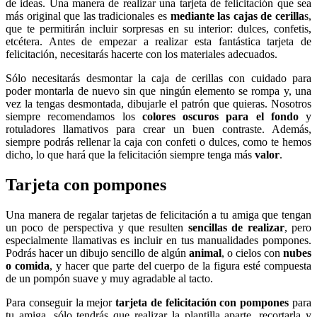
de ideas. Una manera de realizar una tarjeta de felicitación que sea
más original que las tradicionales es
mediante las cajas de cerilla
s,
que te permitirán incluir sorpresas en su interior: dulces, confetis,
etcétera. Antes de empezar a realizar esta fantástica tarjeta de
felicitación, necesitarás hacerte con los materiales adecuados.
Sólo necesitarás desmontar la caja de cerillas con cuidado para
poder montarla de nuevo sin que ningún elemento se rompa y, una
vez la tengas desmontada, dibujarle el patrón que quieras. Nosotros
siempre recomendamos los
colores oscuros para el fondo
y
rotuladores llamativos para crear un buen contraste. Además,
siempre podrás rellenar la caja con confeti o dulces, como te hemos
dicho, lo que hará que la felicitación siempre tenga más
valor
.
Tarjeta con pompones
Una manera de regalar tarjetas de felicitación a tu amiga que tengan
un poco de perspectiva y que resulten
sencillas de realizar
, pero
especialmente llamativas es incluir en tus manualidades pompones.
Podrás hacer un dibujo sencillo de algún
animal
, o cielos con
nubes
o comida
, y hacer que parte del cuerpo de la figura esté compuesta
de un pompón suave y muy agradable al tacto.
Para conseguir la mejor
tarjeta de felicitación con pompones
para
tu amiga, sólo tendrás que realizar la plantilla aparte, recortarla y