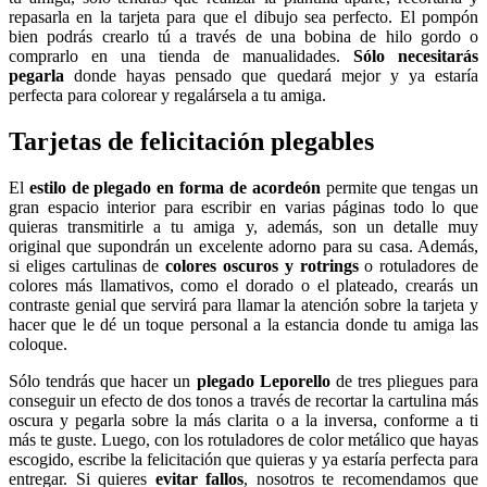
repasarla en la tarjeta para que el dibujo sea perfecto. El pompón
bien podrás crearlo tú a través de una bobina de hilo gordo o
comprarlo en una tienda de manualidades.
Sólo necesitarás
pegarla
donde hayas pensado que quedará mejor y ya estaría
perfecta para colorear y regalársela a tu amiga.
Tarjetas de felicitación plegables
El
estilo de plegado en forma de acordeón
permite que tengas un
gran espacio interior para escribir en varias páginas todo lo que
quieras transmitirle a tu amiga y, además, son un detalle muy
original que supondrán un excelente adorno para su casa. Además,
si eliges cartulinas de
colores oscuros y rotrings
o rotuladores de
colores más llamativos, como el dorado o el plateado, crearás un
contraste genial que servirá para llamar la atención sobre la tarjeta y
hacer que le dé un toque personal a la estancia donde tu amiga las
coloque.
Sólo tendrás que hacer un
plegado Leporello
de tres pliegues para
conseguir un efecto de dos tonos a través de recortar la cartulina más
oscura y pegarla sobre la más clarita o a la inversa, conforme a ti
más te guste. Luego, con los rotuladores de color metálico que hayas
escogido, escribe la felicitación que quieras y ya estaría perfecta para
entregar. Si quieres
evitar fallos
, nosotros te recomendamos que