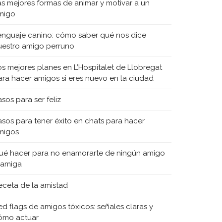
as mejores formas de animar y motivar a un
migo
enguaje canino: cómo saber qué nos dice
uestro amigo perruno
os mejores planes en L’Hospitalet de Llobregat
ara hacer amigos si eres nuevo en la ciudad
sos para ser feliz
asos para tener éxito en chats para hacer
migos
ué hacer para no enamorarte de ningún amigo
 amiga
eceta de la amistad
ed flags de amigos tóxicos: señales claras y
ómo actuar