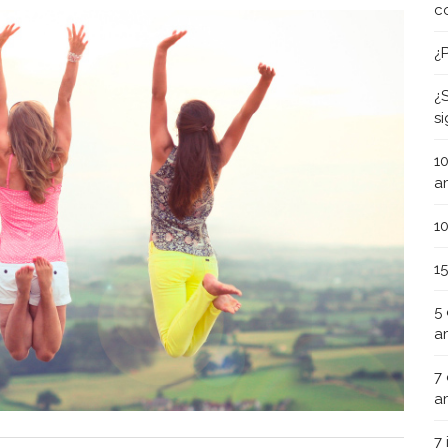
c
¿
¿
s
1
a
1
1
5
a
7
a
7