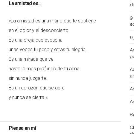
La amistad es…
d
9
«La amistad es una mano que te sostiene
e
en el dolor y el desconcierto.
9
Es una oreja que escucha
unas veces tu pena y otras tu alegría.
A
pa
Es una mirada que ve
hasta lo más profundo de tu alma
A
a
sin nunca juzgarte.
Es un corazón que se abre
A
y nunca se cierra.»
A
B
C
Piensa en mí