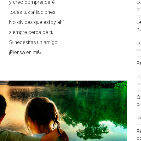
L
y creo comprenderé
a
todas tus aflicciones.
No olvides que estoy ahí,
L
n
siempre cerca de ti,
Si necesitas un amigo…
L
p
¡Piensa en mí!»
Pa
P
a
Q
o
R
R
c