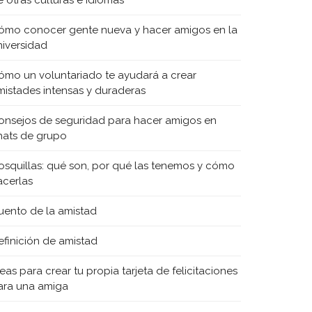
e otras culturas e idiomas
ómo conocer gente nueva y hacer amigos en la
niversidad
ómo un voluntariado te ayudará a crear
mistades intensas y duraderas
onsejos de seguridad para hacer amigos en
hats de grupo
osquillas: qué son, por qué las tenemos y cómo
acerlas
uento de la amistad
efinición de amistad
eas para crear tu propia tarjeta de felicitaciones
ara una amiga