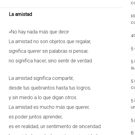
c
La amistad
1
c
«No hay nada más que decir
4
La amistad no son objetos que regalar,
5
significa querer sin palabras ni pensar,
no significa hacer, sino sentir de verdad.
5
s
La amistad significa compartir,
5
c
desde tus quebrantos hasta tus logros,
y sin miedo a lo que digan otros.
5
La amistad es mucho más que querer,
u
es poder juntos aprender,
5
es en realidad, un sentimiento de sinceridad.
6