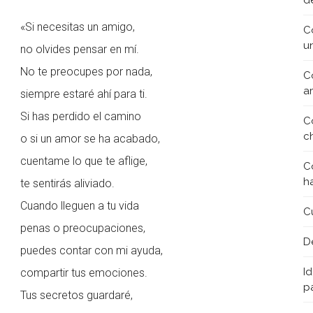
d
«Si necesitas un amigo,
C
u
no olvides pensar en mí.
No te preocupes por nada,
C
a
siempre estaré ahí para ti.
Si has perdido el camino
C
c
o si un amor se ha acabado,
cuentame lo que te aflige,
C
h
te sentirás aliviado.
Cuando lleguen a tu vida
C
penas o preocupaciones,
D
puedes contar con mi ayuda,
Id
compartir tus emociones.
p
Tus secretos guardaré,