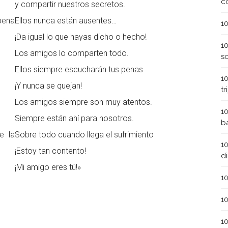
c
y compartir nuestros secretos.
pena
Ellos nunca están ausentes…
1
¡Da igual lo que hayas dicho o hecho!
1
Los amigos lo comparten todo.
s
Ellos siempre escucharán tus penas
1
¡Y nunca se quejan!
t
Los amigos siempre son muy atentos.
1
Siempre están ahí para nosotros.
b
e la
Sobre todo cuando llega el sufrimiento
1
¡Estoy tan contento!
d
¡Mi amigo eres tú!»
1
1
1