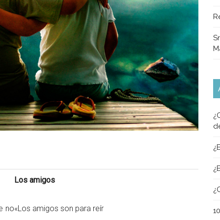
R
Sn
M
¿
d
¿
¿
Los amigos
¿
e no
«Los amigos son para reír
1