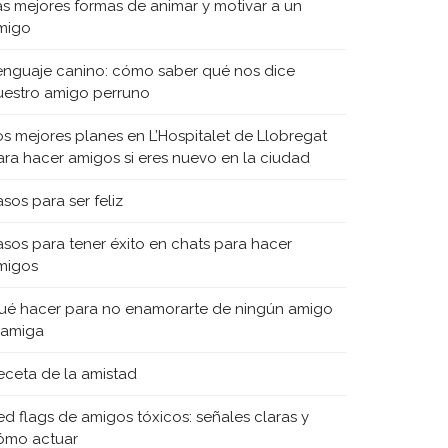
as mejores formas de animar y motivar a un
migo
enguaje canino: cómo saber qué nos dice
uestro amigo perruno
os mejores planes en L’Hospitalet de Llobregat
ara hacer amigos si eres nuevo en la ciudad
sos para ser feliz
asos para tener éxito en chats para hacer
migos
ué hacer para no enamorarte de ningún amigo
 amiga
eceta de la amistad
ed flags de amigos tóxicos: señales claras y
ómo actuar