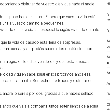
recomiendo disfrutar de vuestro día y que nada ni nadie
d
9
o un paso hacia el futuro. Espero que vuestra vida esté
e
as unir a vuestro camino a pequeñines.
viviendo en este día tan especial lo sigáis viviendo durante
9
A
 que la vida de casado está llena de sorpresas.
pa
sean buenas y así podáis superar los obstáculos con
.
A
a alegría en los días venideros, y que esta felicidad
a
es.
A
elicidad y quién sabe, igual en los próximos años esa
s en la familia. Ser realmente felices y disfrutar de
A
, ahora lo seréis por dos, gracias a que habéis sellado
B
C
s años que vais a compartir juntos estén llenos de alegría