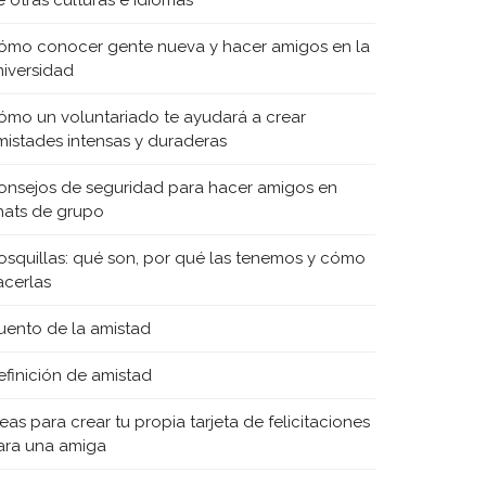
e otras culturas e idiomas
ómo conocer gente nueva y hacer amigos en la
niversidad
ómo un voluntariado te ayudará a crear
mistades intensas y duraderas
onsejos de seguridad para hacer amigos en
hats de grupo
osquillas: qué son, por qué las tenemos y cómo
acerlas
uento de la amistad
efinición de amistad
eas para crear tu propia tarjeta de felicitaciones
ara una amiga