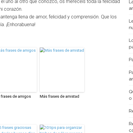
el uno al otro que conozco, os merecéis toda la felicidad
L
a
mi corazón.
mantenga llena de amor, felicidad y comprensión. Que los
L
a. ¡Enhorabuena!
n
L
p
Pa
P
a
Q
frases de amigos
Más frases de amistad
o
R
R
c