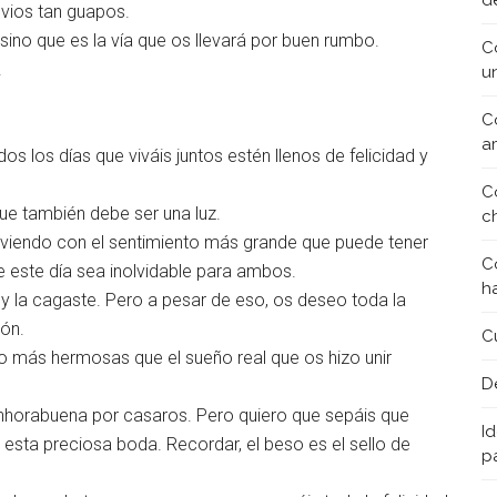
d
ovios tan guapos.
 sino que es la vía que os llevará por buen rumbo.
C
!
u
C
a
os los días que viváis juntos estén llenos de felicidad y
C
ue también debe ser una luz.
c
 viviendo con el sentimiento más grande que puede tener
C
ue este día sea inolvidable para ambos.
h
y la cagaste. Pero a pesar de eso, os deseo toda la
zón.
C
 más hermosas que el sueño real que os hizo unir
D
nhorabuena por casaros. Pero quiero que sepáis que
Id
 esta preciosa boda. Recordar, el beso es el sello de
p