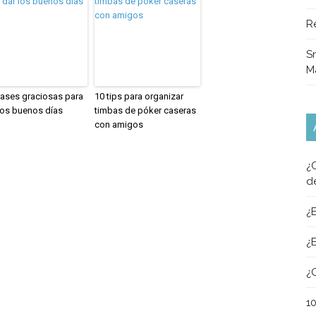
R
Sn
M
rases graciosas para
10 tips para organizar
los buenos días
timbas de póker caseras
con amigos
¿
d
¿
¿
¿
1