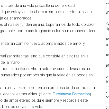
c
rutéis de una vida juntos llena de felicidad.
ad que estoy viendo ahora mismo os dure toda la vida.
¿
eja de enamorados.
¿
s almas se funden en una. Esperamos de todo corazón
s
radable, como una fragancia dulce y un amanecer lleno
1
omenzar un camino nuevo acompañados de amor y
a
1
alizar miraditas, sino que consiste en dirigirse en la
 de la mano.
1
mor ha triunfado. Ahora solo me queda desearos un
 superados por ambos sin que la relación se ponga en
5
a
 para unir vuestro amor en una preciosa boda como esta.
7
llenen vuestras vidas. (fuente:
Euroinnova Formación
)
a
o de amor eterno os dure siempre y recordéis este
onitos de vuestra vida.
7