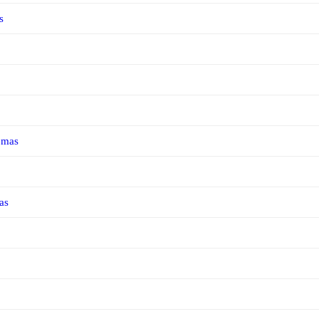
s
iomas
as