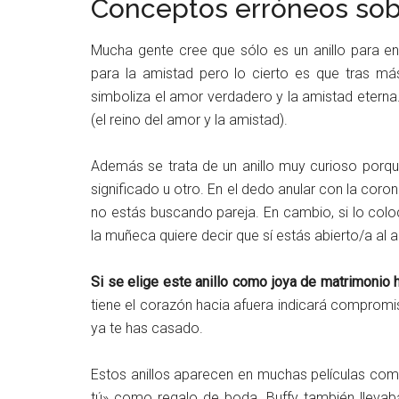
Conceptos erróneos sobre
Mucha gente cree que sólo es un anillo para 
para la amistad pero lo cierto es que tras más
simboliza el amor verdadero y la amistad eterna. 
(el reino del amor y la amistad).
Además se trata de un anillo muy curioso porqu
significado u otro. En el dedo anular con la coron
no estás buscando pareja. En cambio, si lo colo
la muñeca quiere decir que sí estás abierto/a al 
Si se elige este anillo como joya de matrimonio 
tiene el corazón hacia afuera indicará compromis
ya te has casado.
Estos anillos aparecen en muchas películas co
tú» como regalo de boda. Buffy también llevaba