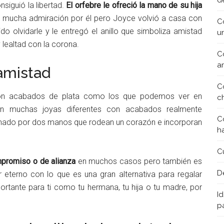
d
siguió la libertad.
El orfebre le ofreció la mano de su hija
 mucha admiración por él pero Joyce volvió a casa con
C
 olvidarle y le entregó el anillo que simboliza amistad
u
 lealtad con la corona.
C
a
 amistad
C
a con acabados de plata como los que podemos ver en
c
n muchas joyas diferentes con acabados realmente
C
rmado por dos manos que rodean un corazón e incorporan
h
C
mpromiso o de alianza
en muchos casos pero también es
D
eterno con lo que es una gran alternativa para regalar
rtante para ti como tu hermana, tu hija o tu madre, por
Id
p