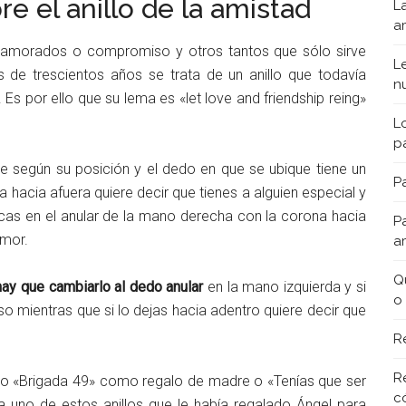
 el anillo de la amistad
L
a
enamorados o compromiso y otros tantos que sólo sirve
L
 de trescientos años se trata de un anillo que todavía
n
Es por ello que su lema es «let love and friendship reing»
L
p
e según su posición y el dedo en que se ubique tiene un
Pa
a hacia afuera quiere decir que tienes a alguien especial y
cas en el anular de la mano derecha con la corona hacia
P
amor.
a
Q
hay que cambiarlo al dedo anular
en la mano izquierda y si
o
o mientras que si lo dejas hacia adentro quiere decir que
R
R
mo «Brigada 49» como regalo de madre o «Tenías que ser
c
 uno de estos anillos que le había regalado Ángel para