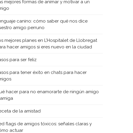
as mejores formas de animar y motivar a un
migo
enguaje canino: cómo saber qué nos dice
uestro amigo perruno
os mejores planes en L’Hospitalet de Llobregat
ara hacer amigos si eres nuevo en la ciudad
sos para ser feliz
asos para tener éxito en chats para hacer
migos
ué hacer para no enamorarte de ningún amigo
 amiga
eceta de la amistad
ed flags de amigos tóxicos: señales claras y
ómo actuar