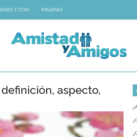
RASES Y CITAS
IMÁGENES
 definición, aspecto,
¿
¿
¿