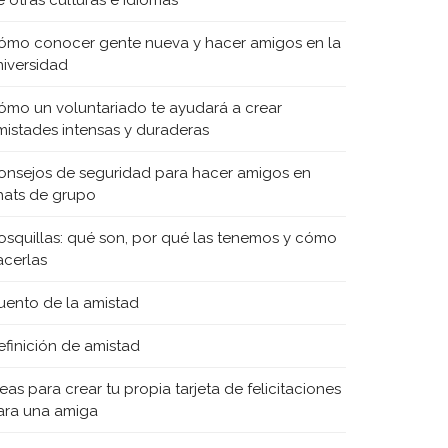
e otras culturas e idiomas
ómo conocer gente nueva y hacer amigos en la
niversidad
ómo un voluntariado te ayudará a crear
mistades intensas y duraderas
onsejos de seguridad para hacer amigos en
hats de grupo
osquillas: qué son, por qué las tenemos y cómo
acerlas
uento de la amistad
efinición de amistad
eas para crear tu propia tarjeta de felicitaciones
ara una amiga