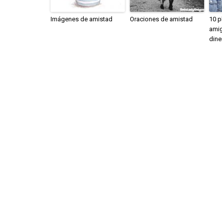
Imágenes de amistad
Oraciones de amistad
10 p
amig
dine