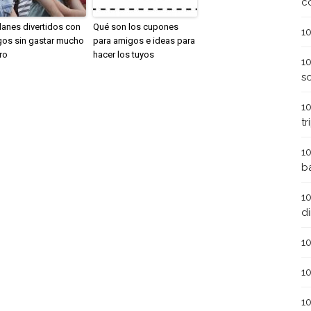
c
lanes divertidos con
Qué son los cupones
1
os sin gastar mucho
para amigos e ideas para
ro
hacer los tuyos
1
s
1
t
1
b
1
d
1
1
1