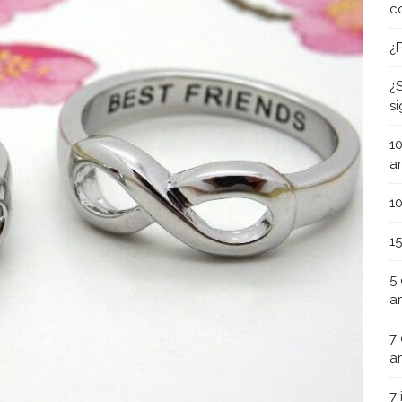
c
¿
¿
s
1
a
1
1
5
a
7
a
7