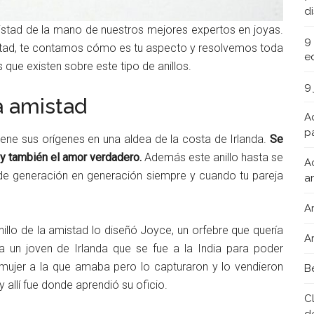
d
istad de la mano de nuestros mejores expertos en joyas.
9
mistad, te contamos cómo es tu aspecto y resolvemos toda
e
que existen sobre este tipo de anillos.
9
la amistad
A
pa
iene sus orígenes en una aldea de la costa de Irlanda.
Se
a y también el amor verdadero.
Además este anillo hasta se
A
de generación en generación siempre y cuando tu pareja
a
A
nillo de la amistad lo diseñó Joyce, un orfebre que quería
A
un joven de Irlanda que se fue a la India para poder
 mujer a la que amaba pero lo capturaron y lo vendieron
B
allí fue donde aprendió su oficio.
C