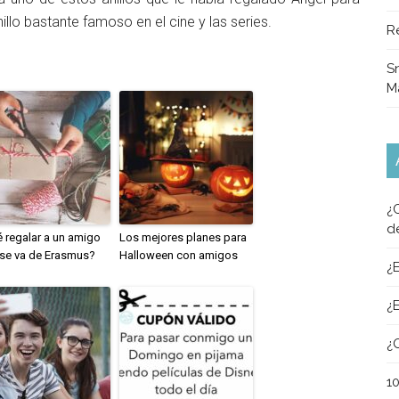
llo bastante famoso en el cine y las series.
R
Sn
M
¿
d
 regalar a un amigo
Los mejores planes para
se va de Erasmus?
Halloween con amigos
¿
¿
¿
1