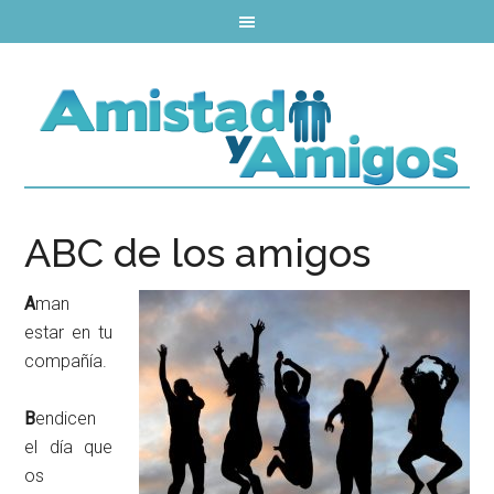
ABC de los amigos
A
man
estar en tu
compañía.
B
endicen
el día que
os