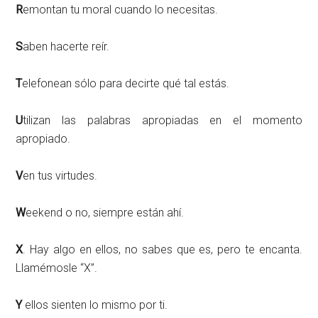
R
emontan tu moral cuando lo necesitas.
S
aben hacerte reír.
T
elefonean sólo para decirte qué tal estás.
U
tilizan las palabras apropiadas en el momento
apropiado.
V
en tus virtudes.
W
eekend o no, siempre están ahí.
X
. Hay algo en ellos, no sabes que es, pero te encanta.
Llamémosle “X”.
Y
ellos sienten lo mismo por ti.