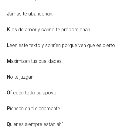
J
amás te abandonan.
K
ilos de amor y cariño te proporcionan.
L
een este texto y sonríen porque ven que es cierto.
M
aximizan tus cualidades.
N
o te juzgan.
O
frecen todo su apoyo.
P
iensan en ti diariamente.
Q
uienes siempre están ahí.