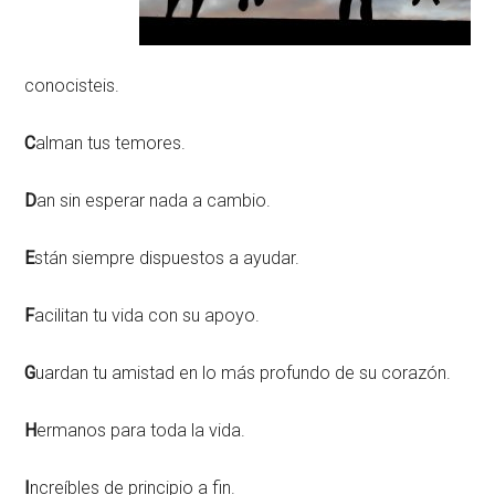
conocisteis.
C
alman tus temores.
D
an sin esperar nada a cambio.
E
stán siempre dispuestos a ayudar.
F
acilitan tu vida con su apoyo.
G
uardan tu amistad en lo más profundo de su corazón.
H
ermanos para toda la vida.
I
ncreíbles de principio a fin.