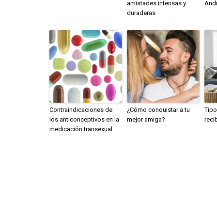
amistades intensas y
And
duraderas
Contraindicaciones de
¿Cómo conquistar a tu
Tipo
los anticonceptivos en la
mejor amiga?
reci
medicación transexual