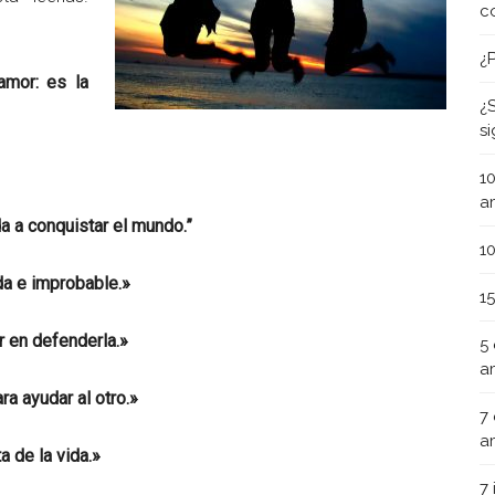
c
¿
amor: es la
¿
s
1
a
a a conquistar el mundo.”
1
da e improbable.»
1
 en defenderla.»
5
a
a ayudar al otro.»
7
a
a de la vida.»
7