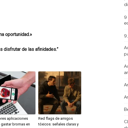
d
9
e
na oportunidad.»
9
A
s disfrutar de las afinidades.”
pa
A
a
A
A
B
res aplicaciones
Red flags de amigos
C
 gastar bromas en
tóxicos: señales claras y