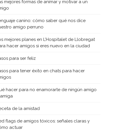
as mejores formas de animar y motivar a un
migo
enguaje canino: cómo saber qué nos dice
uestro amigo perruno
os mejores planes en L’Hospitalet de Llobregat
ara hacer amigos si eres nuevo en la ciudad
sos para ser feliz
asos para tener éxito en chats para hacer
migos
ué hacer para no enamorarte de ningún amigo
 amiga
eceta de la amistad
ed flags de amigos tóxicos: señales claras y
ómo actuar