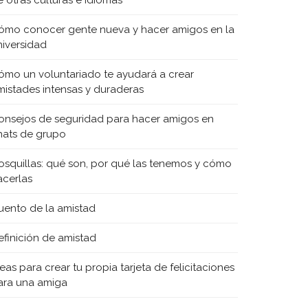
e otras culturas e idiomas
ómo conocer gente nueva y hacer amigos en la
niversidad
ómo un voluntariado te ayudará a crear
mistades intensas y duraderas
onsejos de seguridad para hacer amigos en
hats de grupo
osquillas: qué son, por qué las tenemos y cómo
acerlas
uento de la amistad
efinición de amistad
eas para crear tu propia tarjeta de felicitaciones
ara una amiga