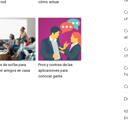
d
roid
cómo actuar
C
u
C
a
C
c
s de sofás para
Pros y contras de las
C
bir amigos en casa
aplicaciones para
h
conocer gente
C
D
Id
p