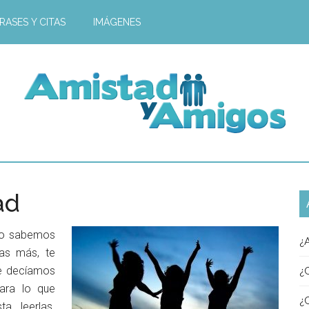
RASES Y CITAS
IMÁGENES
ad
mo sabemos
¿
ías más, te
te decíamos
¿
ara lo que
¿
a leerlas.