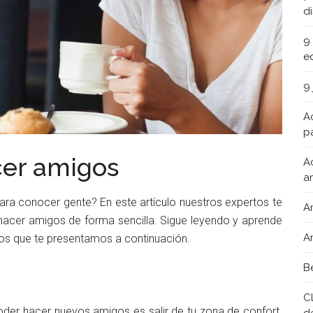
d
9
e
9
A
pa
cer amigos
A
a
ara conocer gente? En este artículo nuestros expertos te
A
hacer amigos de forma sencilla. Sigue leyendo y aprende
A
jos que te presentamos a continuación.
B
C
oder hacer nuevos amigos es salir de tu zona de confort.