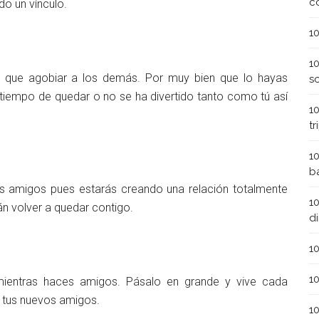
c
do un vínculo.
1
1
 que agobiar a los demás. Por muy bien que lo hayas
s
tiempo de quedar o no se ha divertido tanto como tú así
1
t
1
b
s amigos pues estarás creando una relación totalmente
1
án volver a quedar contigo.
d
1
1
ta mientras haces amigos. Pásalo en grande y vive cada
 tus nuevos amigos.
1