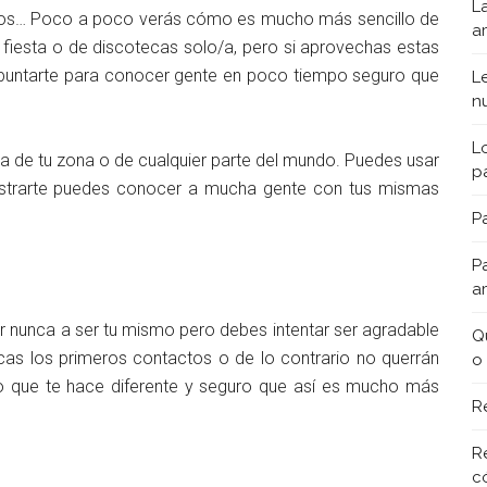
L
igos… Poco a poco verás cómo es mucho más sencillo de
a
fiesta o de discotecas solo/a, pero si aprovechas estas
puntarte para conocer gente en poco tiempo seguro que
L
n
L
de tu zona o de cualquier parte del mundo. Puedes usar
p
gistrarte puedes conocer a mucha gente con tus mismas
Pa
P
a
 nunca a ser tu mismo pero debes intentar ser agradable
Q
as los primeros contactos o de lo contrario no querrán
o
lo que te hace diferente y seguro que así es mucho más
R
R
c