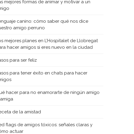
as mejores formas de animar y motivar a un
migo
enguaje canino: cómo saber qué nos dice
uestro amigo perruno
os mejores planes en L’Hospitalet de Llobregat
ara hacer amigos si eres nuevo en la ciudad
sos para ser feliz
asos para tener éxito en chats para hacer
migos
ué hacer para no enamorarte de ningún amigo
 amiga
eceta de la amistad
ed flags de amigos tóxicos: señales claras y
ómo actuar