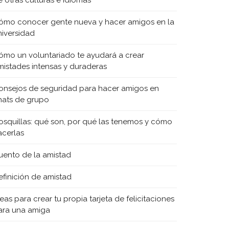
e otras culturas e idiomas
ómo conocer gente nueva y hacer amigos en la
niversidad
ómo un voluntariado te ayudará a crear
mistades intensas y duraderas
onsejos de seguridad para hacer amigos en
hats de grupo
osquillas: qué son, por qué las tenemos y cómo
acerlas
uento de la amistad
efinición de amistad
eas para crear tu propia tarjeta de felicitaciones
ara una amiga