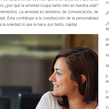
c
Pero, ¿por qué la amistad ocupa tanto sitio en nuestra vida?
timientos. La amistad es sinónimo de comunicación, de
¿
dad. Ésta contribuye a la construcción de la personalidad
¿
la soledad, lo que la hace, por tanto, capital.
s
1
a
1
1
5
a
7
a
7