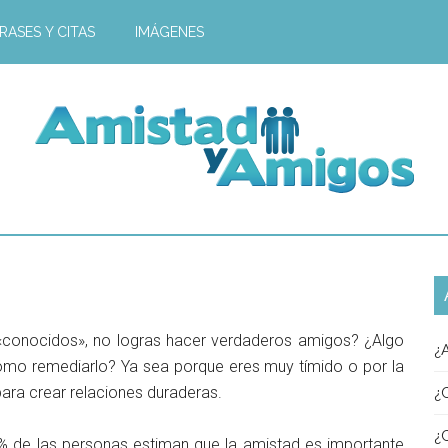
RASES Y CITAS
IMÁGENES
 «conocidos», no logras hacer verdaderos amigos? ¿Algo
¿
cómo remediarlo? Ya sea porque eres muy tímido o por la
ara crear relaciones duraderas.
¿
¿
% de las personas estiman que la amistad es importante