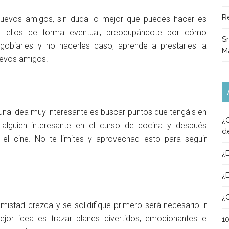
R
nuevos amigos, sin duda lo mejor que puedes hacer es
on ellos de forma eventual, preocupándote por cómo
Sn
gobiarles y no hacerles caso, aprende a prestarles la
M
uevos amigos.
na idea muy interesante es buscar puntos que tengáis en
¿
lguien interesante en el curso de cocina y después
d
el cine. No te limites y aprovechad esto para seguir
¿
¿
¿
istad crezca y se solidifique primero será necesario ir
or idea es trazar planes divertidos, emocionantes e
1