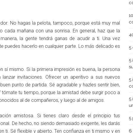
c
1
c
gedor. No hagas la pelota, tampoco, porque está muy mal
bajo cada mañana con una sonrisa. En general, haz que la
4
manera, la gente tendrá ganas de acudir a ti. Una vez
te puedes hacerlo en cualquier parte. Lo más delicado es
5
5
s
en sí mismo. Si la primera impresión es buena, la persona
anzar invitaciones. Ofrecer un aperitivo a sus nuevos
5
uen punto de partida. Sé agradable y hazles sentir bien,
c
 tómate tu tiempo, porque la amistad debe surgir poco a
5
nocidos al de compañeros, y luego al de amigos.
u
ción amistosa. Si tienes claro desde el principio tus
5
onal. De hecho, no siendo demasiado exigente, les darás
6
n ti. Sé flexible y abierto. Ten confianza en ti mismo y en