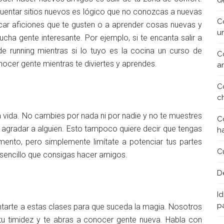
d
recuentar sitios nuevos es lógico que no conozcas a nuevas
C
ar aficiones que te gusten o a aprender cosas nuevas y
u
cha gente interesante. Por ejemplo, si te encanta salir a
e running mientras si lo tuyo es la cocina un curso de
C
nocer gente mientras te diviertes y aprendes.
a
C
c
a vida. No cambies por nada ni por nadie y no te muestres
C
agradar a alguien. Esto tampoco quiere decir que tengas
h
ento, pero simplemente limítate a potenciar tus partes
C
 sencillo que consigas hacer amigos.
D
Id
p
untarte a estas clases para que suceda la magia. Nosotros
u timidez y te abras a conocer gente nueva. Habla con