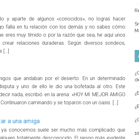
R
ólo y aparte de algunos «conocidos», no logras hacer
Sn
o falla en tu relación con los demás y no sabes cómo
M
e eres muy tímido o por la razón que sea, he aquí unos
 crear relaciones duraderas. Según diversos sondeos,
e […]
¿
migos que andaban por el desierto. En un determinado
d
isputa y uno de ello le dio una bofetada al otro. Este
¿
n decir nada, escribió en la arena: «HOY MI MEJOR AMIGO
ontinuaron caminando y se toparon con un oasis. […]
¿
¿
tar a una amiga
ue ya conocemos suele ser mucho más complicado que
1
alguien totalmente desconocido. El riesgo más evidente