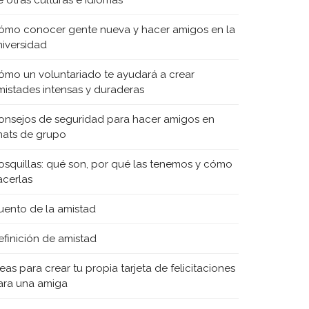
e otras culturas e idiomas
ómo conocer gente nueva y hacer amigos en la
niversidad
ómo un voluntariado te ayudará a crear
mistades intensas y duraderas
onsejos de seguridad para hacer amigos en
hats de grupo
osquillas: qué son, por qué las tenemos y cómo
acerlas
uento de la amistad
efinición de amistad
eas para crear tu propia tarjeta de felicitaciones
ara una amiga