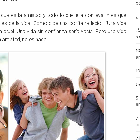
c
que es la amistad y todo lo que ella conlleva. Y es que
¿
es de la vida. Como dice una bonita reflexión “Una vida
¿
a cruel. Una vida sin confianza sería vacía. Pero una vida
s
in amistad, no es nada.
1
a
1
1
5
a
7
a
7