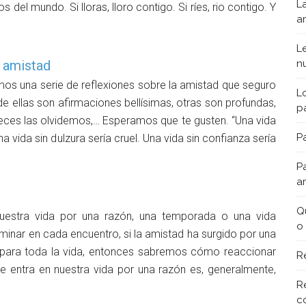
L
el mundo. Si lloras, lloro contigo. Si ríes, rio contigo. Y
a
L
a amistad
n
mos una serie de reflexiones sobre la amistad que seguro
L
de ellas son afirmaciones bellísimas, otras son profundas,
p
eces las olvidemos,… Esperamos que te gusten. “Una vida
Pa
a vida sin dulzura sería cruel. Una vida sin confianza sería
P
a
Q
uestra vida por una razón, una temporada o una vida
o
minar en cada encuentro, si la amistad ha surgido por una
para toda la vida, entonces sabremos cómo reaccionar
R
ue entra en nuestra vida por una razón es, generalmente,
R
c