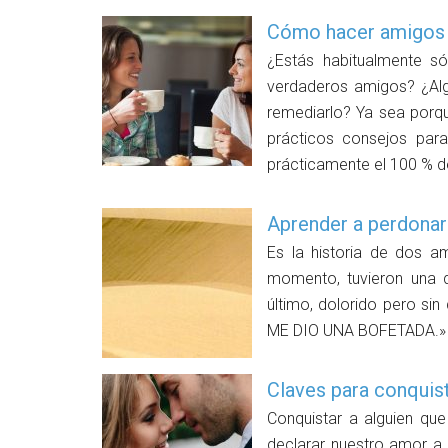
Cómo hacer amigos
¿Estás habitualmente s
verdaderos amigos? ¿Alg
remediarlo? Ya sea porqu
prácticos consejos para
prácticamente el 100 % d
Aprender a perdonar
Es la historia de dos a
momento, tuvieron una d
último, dolorido pero si
ME DIO UNA BOFETADA.» C
Claves para conquis
Conquistar a alguien q
declarar nuestro amor a 