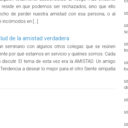
c
 reside en que podemos ser rechazados, sino que ello
1
echo de perder nuestra amistad con esa persona, o al
e incómodos en […]
1
s
alud de la amistad verdadera
1
un seminario con algunos otros colegas que se reúnen
t
nte por qué estamos en servicio y quiénes somos. Cada
discutir. El tema de esta vez era la AMISTAD. Un amigo
1
 Tendencia a desear lo mejor para el otro Siente simpatía
b
1
d
1
1
1