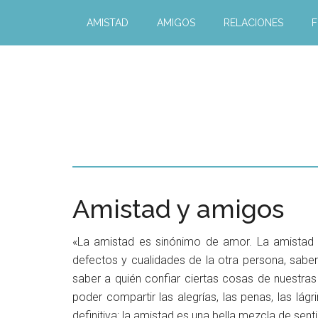
AMISTAD
AMIGOS
RELACIONES
F
Amistad y amigos
«La amistad es sinónimo de amor. La amistad e
defectos y cualidades de la otra persona, saber
saber a quién confiar ciertas cosas de nuestras
poder compartir las alegrías, las penas, las lág
definitiva: la amistad es una bella mezcla de sent