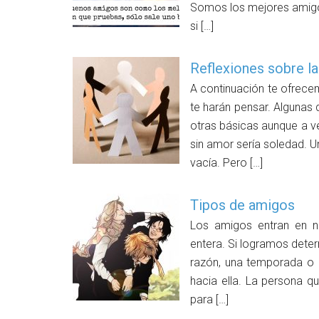
Somos los mejores amigos d
si […]
Reflexiones sobre l
A continuación te ofrece
te harán pensar. Algunas 
otras básicas aunque a v
sin amor sería soledad. Un
vacía. Pero […]
Tipos de amigos
Los amigos entran en n
entera. Si logramos deter
razón, una temporada o 
hacia ella. La persona q
para […]