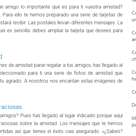
d
un amigo lo importante que es para ti vuestra amistad?
C
 Para ello te hemos preparado una serie de tarjetas de
u
tará recibir. Las postales llevan diferentes mensajes. La
tas es sencilla: debes ampliar la tarjeta que desees para
C
a
C
d
c
es de amistad parar regalar a tus amigos, has llegado al
C
eleccionado para ti una serie de fotos de amistad que
h
tu agrado. A nosotros nos encantan estas imágenes de
C
D
raciosas
s amigos? Pues has llegado al lugar indicado porque aquí
Id
graciosas sobre la amistad. Los mensajes que te hemos
p
tidas así que tienes el éxito casi asegurado. «¿Sabes?