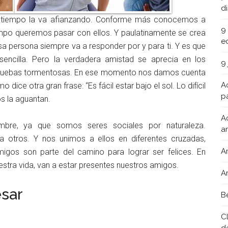
d
l tiempo la va afianzando. Conforme más conocemos a
9
po queremos pasar con ellos. Y paulatinamente se crea
e
sa persona siempre va a responder por y para ti. Y es que
sencilla. Pero la verdadera amistad se aprecia en los
9
 pruebas tormentosas. En ese momento nos damos cuenta
A
ce otra gran frase: “Es fácil estar bajo el sol. Lo difícil
pa
s la aguantan.
A
mbre, ya que somos seres sociales por naturaleza.
a
otros. Y nos unimos a ellos en diferentes cruzadas,
A
igos son parte del camino para lograr ser felices. En
ra vida, van a estar presentes nuestros amigos.
A
sar
B
C