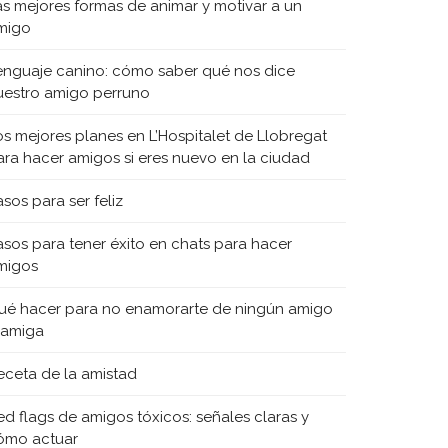
as mejores formas de animar y motivar a un
migo
enguaje canino: cómo saber qué nos dice
uestro amigo perruno
os mejores planes en L’Hospitalet de Llobregat
ara hacer amigos si eres nuevo en la ciudad
sos para ser feliz
asos para tener éxito en chats para hacer
migos
ué hacer para no enamorarte de ningún amigo
 amiga
eceta de la amistad
ed flags de amigos tóxicos: señales claras y
ómo actuar