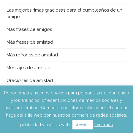
Las mejores rimas graciosas para el cumpleaños de un
amigo
Más frases de amigos
Más frases de amistad
Más refranes de amistad
Mensajes de amistad
Oraciones de amistad
Recogemos y usamos cookies para personalizar el contenido
Pensamientos de amistad
y los anuncios, ofrecer funciones de medios sociales y
Poemas de amistad
analizar el tráfico. Compartimos información sobre el uso que
haga del sitio web con nuestros partners de redes sociales,
Proverbios de amistad
publicidad y análisis web.
Leer más
Aceptar
Qué son los cupones para amigos e ideas para hacer