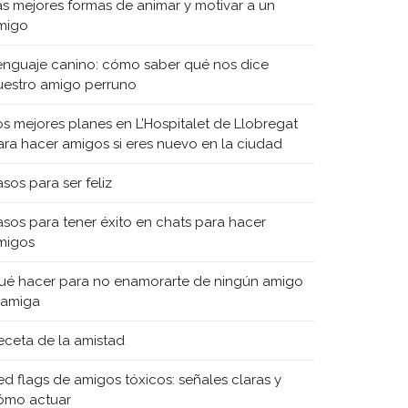
as mejores formas de animar y motivar a un
migo
enguaje canino: cómo saber qué nos dice
uestro amigo perruno
os mejores planes en L’Hospitalet de Llobregat
ara hacer amigos si eres nuevo en la ciudad
sos para ser feliz
asos para tener éxito en chats para hacer
migos
ué hacer para no enamorarte de ningún amigo
 amiga
eceta de la amistad
ed flags de amigos tóxicos: señales claras y
ómo actuar