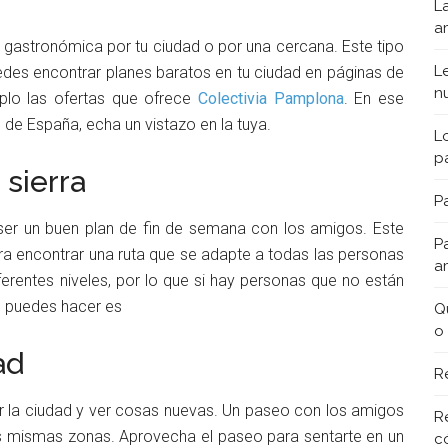
L
a
a gastronómica por tu ciudad o por una cercana. Este tipo
L
des encontrar planes baratos en tu ciudad en páginas de
n
plo las ofertas que ofrece
Colectivia Pamplona
. En ese
 de España, echa un vistazo en la tuya.
L
p
sierra
Pa
er un buen plan de fin de semana con los amigos. Este
P
ara encontrar una ruta que se adapte a todas las personas
a
ferentes niveles, por lo que si hay personas que no están
e puedes hacer es
Q
o
ad
R
r la ciudad y ver cosas nuevas. Un paseo con los amigos
R
as mismas zonas. Aprovecha el paseo para sentarte en un
c