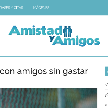
RASES Y CITAS
IMÁGENES
 con amigos sin gastar
¿
¿
¿