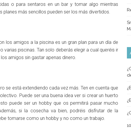
idas o para sentaros en un bar y tomar algo mientras
R
os planes más sencillos pueden ser los más divertidos.
Sn
M
 con los amigos a la piscina es un gran plan para un día de
 varias piscinas. Tan solo deberás elegir a cual queréis ir
 los amigos sin gastar apenas dinero.
¿
d
o se está extendiendo cada vez más. Ten en cuenta que
¿
colectivo. Puede ser una buena idea ver si crear un huerto
¿
, esto puede ser un hobby que os permitirá pasar mucho
Además, si la cosecha va bien, podréis disfrutar de la
¿
debe tomarse como un hobby y no como un trabajo.
1