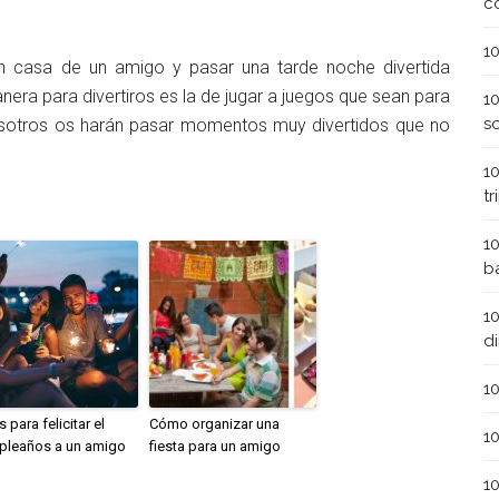
c
1
en casa de un amigo y pasar una tarde noche divertida
nera para divertiros es la de jugar a juegos que sean para
1
s
osotros os harán pasar momentos muy divertidos que no
1
t
1
b
1
d
1
s para felicitar el
Cómo organizar una
1
pleaños a un amigo
fiesta para un amigo
1