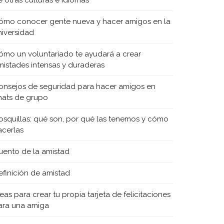
e otras culturas e idiomas
ómo conocer gente nueva y hacer amigos en la
niversidad
ómo un voluntariado te ayudará a crear
mistades intensas y duraderas
onsejos de seguridad para hacer amigos en
hats de grupo
osquillas: qué son, por qué las tenemos y cómo
acerlas
uento de la amistad
efinición de amistad
eas para crear tu propia tarjeta de felicitaciones
ara una amiga