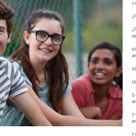
c
¿
¿
s
1
a
1
1
5
a
7
a
7