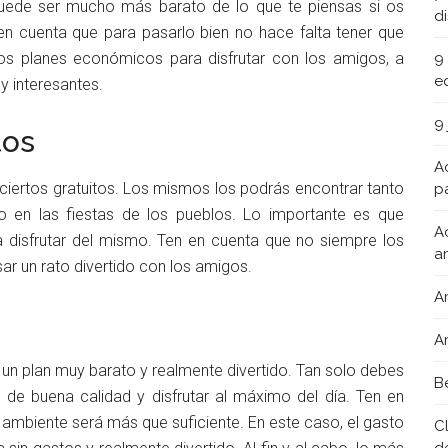
 puede ser mucho más barato de lo que te piensas si os
d
 en cuenta que para pasarlo bien no hace falta tener que
os planes económicos para disfrutar con los amigos, a
9
e
y interesantes.
9
tos
A
nciertos gratuitos. Los mismos los podrás encontrar tanto
pa
o en las fiestas de los pueblos. Lo importante es que
A
a disfrutar del mismo. Ten en cuenta que no siempre los
a
r un rato divertido con los amigos.
A
A
un plan muy barato y realmente divertido. Tan solo debes
B
 de buena calidad y disfrutar al máximo del día. Ten en
mbiente será más que suficiente. En este caso, el gasto
C