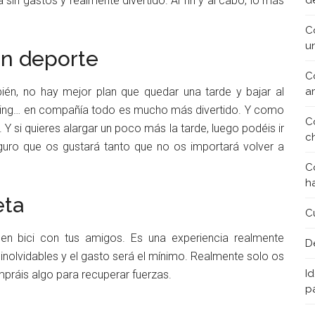
 sin gastos y realmente divertido. Al fin y al cabo, lo más
d
C
u
 un deporte
C
ién, no hay mejor plan que quedar una tarde y bajar al
a
running… en compañía todo es mucho más divertido. Y como
C
 Y si quieres alargar un poco más la tarde, luego podéis ir
c
eguro que os gustará tanto que no os importará volver a
C
h
eta
C
en bici con tus amigos. Es una experiencia realmente
D
 inolvidables y el gasto será el mínimo. Realmente solo os
Id
mpráis algo para recuperar fuerzas.
p