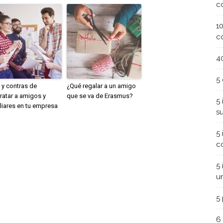
c
1
c
4
5
 y contras de
¿Qué regalar a un amigo
ratar a amigos y
que se va de Erasmus?
5
liares en tu empresa
s
5
c
5
u
5
6