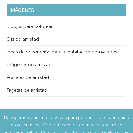
IMÁGENES
Dibujos para colorear
Gifs de amistad
Ideas de decoración para la habitación de invitados
Imágenes de amistad
Postales de amistad
Tarjetas de amistad
Recogemos y usamos cookies para personalizar el contenido
y los anuncios, ofrecer funciones de medios sociales y
Copyright © 2026 · Amistadyamigos.com ·
Contactar
·
Política
analizar el tráfico. Compartimos información sobre el uso que