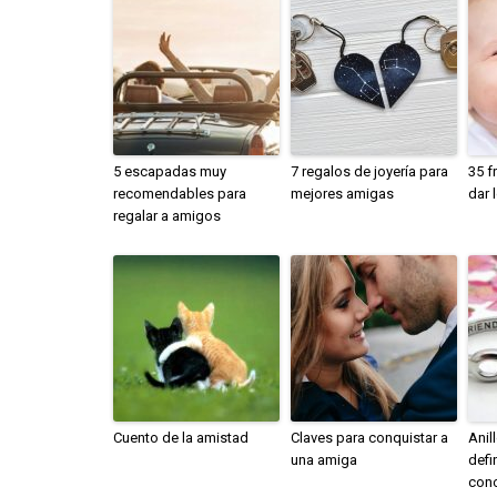
5 escapadas muy
7 regalos de joyería para
35 f
recomendables para
mejores amigas
dar 
regalar a amigos
Cuento de la amistad
Claves para conquistar a
Anil
una amiga
defi
con