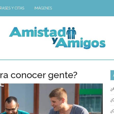
RASES Y CITAS
IMÁGENES
ra conocer gente?
¿
¿
¿