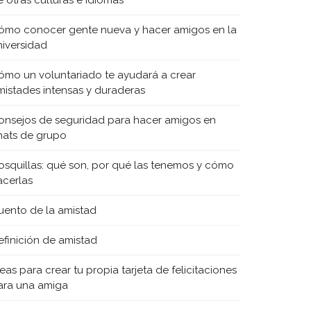
e otras culturas e idiomas
ómo conocer gente nueva y hacer amigos en la
niversidad
ómo un voluntariado te ayudará a crear
mistades intensas y duraderas
onsejos de seguridad para hacer amigos en
hats de grupo
osquillas: qué son, por qué las tenemos y cómo
acerlas
uento de la amistad
efinición de amistad
eas para crear tu propia tarjeta de felicitaciones
ara una amiga