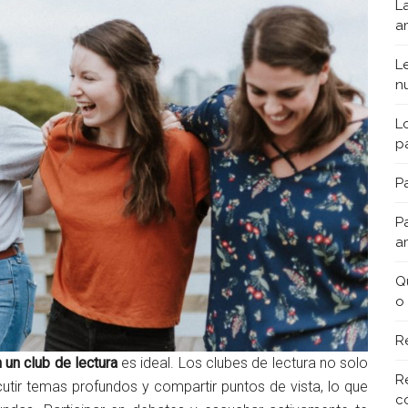
L
a
L
n
L
p
Pa
P
a
Q
o
R
n un club de lectura
es ideal. Los clubes de lectura no solo
R
scutir temas profundos y compartir puntos de vista, lo que
c