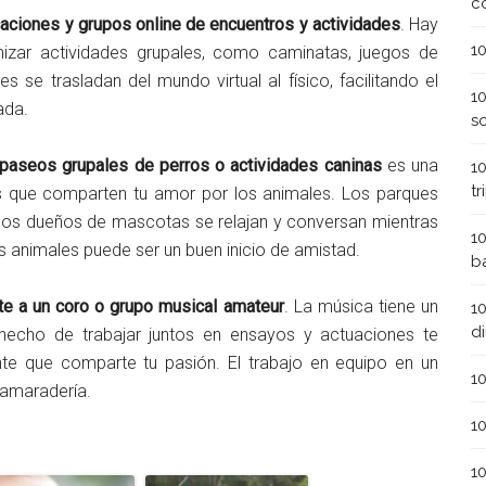
c
icaciones y grupos online de encuentros y actividades
. Hay
1
izar actividades grupales, como caminatas, juegos de
 se trasladan del mundo virtual al físico, facilitando el
1
ada.
s
n paseos grupales de perros o actividades caninas
es una
1
t
 que comparten tu amor por los animales. Los parques
 los dueños de mascotas se relajan y conversan mientras
1
s animales puede ser un buen inicio de amistad.
b
rte a un coro o grupo musical amateur
. La música tiene un
1
d
 hecho de trabajar juntos en ensayos y actuaciones te
te que comparte tu pasión. El trabajo en equipo en un
1
camaradería.
1
1