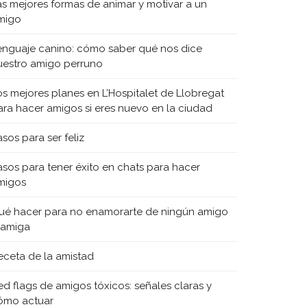
as mejores formas de animar y motivar a un
migo
enguaje canino: cómo saber qué nos dice
uestro amigo perruno
os mejores planes en L’Hospitalet de Llobregat
ara hacer amigos si eres nuevo en la ciudad
sos para ser feliz
asos para tener éxito en chats para hacer
migos
ué hacer para no enamorarte de ningún amigo
 amiga
eceta de la amistad
ed flags de amigos tóxicos: señales claras y
ómo actuar