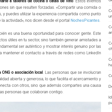
d
tarte a talleres de cocina o catas de vino
. Estos eventos
ciones sin que resulten forzadas. «Compartir una comida o
C
s, y puedes utilizar la experiencia compartida como punto
u
la actividad», nos dicen desde el portal
NochesPicantes
.
C
a
ién es una buena oportunidad para conocer gente. Este
tos útiles en tu sector, sino también generar amistades a
C
ndamental ser auténtico y mostrar interés genuino por las
c
a mantener el contacto a través de redes como LinkedIn
C
h
a ONG o asociación local
. Las personas que se involucran
C
lidad abierta y generosa, lo que facilita el acercamiento y
 conecta con otros, sino que además compartes una causa
D
 las personas que colaboran contigo.
Id
p