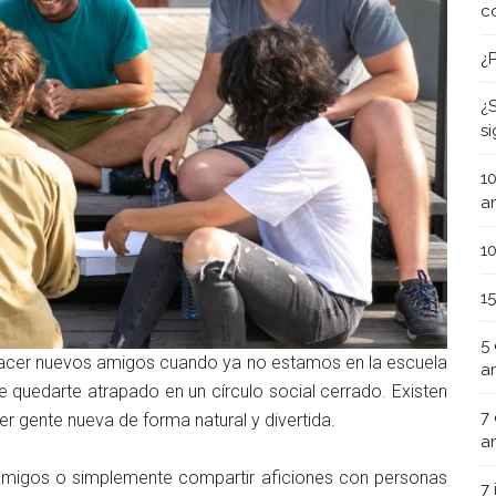
c
¿
¿
s
1
a
1
1
5
 hacer nuevos amigos cuando ya no estamos en la escuela
a
e quedarte atrapado en un círculo social cerrado. Existen
7
 gente nueva de forma natural y divertida.
a
 amigos o simplemente compartir aficiones con personas
7