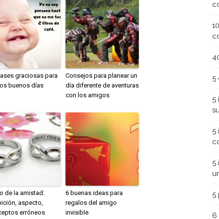
c
1
c
4
rases graciosas para
Consejos para planear un
5
los buenos días
día diferente de aventuras
con los amigos
5
s
5
c
5
u
lo de la amistad:
6 buenas ideas para
5
nición, aspecto,
regalos del amigo
ceptos erróneos
invisible
6