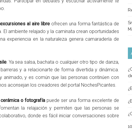
undas. Participar en debates y escuchar activamente te
po.
R
Sn
xcursiones al aire libre
ofrecen una forma fantástica de
M
a. El ambiente relajado y la caminata crean oportunidades
 una experiencia en la naturaleza genera camaradería de
aile
. Ya sea salsa, bachata o cualquier otro tipo de danza,
¿
barreras y a relacionarte de forma divertida y dinámica.
d
uy animado, y es común que las personas continúen con
, nos aconsejan los creadores del portal NochesPicantes.
¿
 cerámica o fotografía
puede ser una forma excelente de
¿
 fomentan la relajación y permiten que las personas se
¿
colaborativo, donde es fácil iniciar conversaciones sobre
1