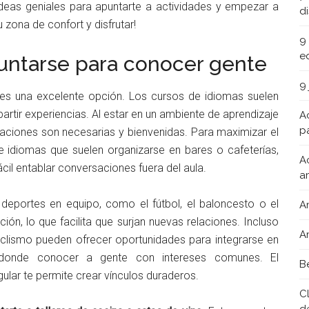
deas geniales para apuntarte a actividades y empezar a
d
u zona de confort y disfrutar!
9
e
puntarse para conocer gente
9
es una excelente opción. Los cursos de idiomas suelen
rtir experiencias. Al estar en un ambiente de aprendizaje
A
pa
aciones son necesarias y bienvenidas. Para maximizar el
de idiomas que suelen organizarse en bares o cafeterías,
A
il entablar conversaciones fuera del aula.
a
 deportes en equipo, como el fútbol, el baloncesto o el
A
ón, lo que facilita que surjan nuevas relaciones. Incluso
A
ciclismo pueden ofrecer oportunidades para integrarse en
 donde conocer a gente con intereses comunes. El
B
lar te permite crear vínculos duraderos.
C