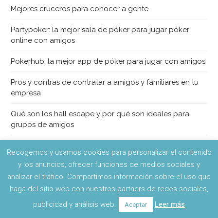
Mejores cruceros para conocer a gente
Partypoker: la mejor sala de póker para jugar póker
online con amigos
Pokerhub, la mejor app de póker para jugar con amigos
Pros y contras de contratar a amigos y familiares en tu
empresa
Qué son los hall escape y por qué son ideales para
grupos de amigos
Rafting cerca de Valencia para hacer con amigos
Recogemos y usamos cookies para personalizar el contenido
y los anuncios, ofrecer funciones de medios sociales y
Regalos para el amigo invisible en tiempos del COVID-
analizar el tráfico. Compartimos información sobre el uso que
19
haga del sitio web con nuestros partners de redes sociales,
Tipos de amigos
publicidad y análisis web.
Leer más
Aceptar